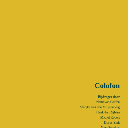
Colofon
Naud van Geffen

Marijke van den Muijsenberg

Henk-Jan Zijlstra

Michel Robert

Dorus Smit

Nina Schelvis
